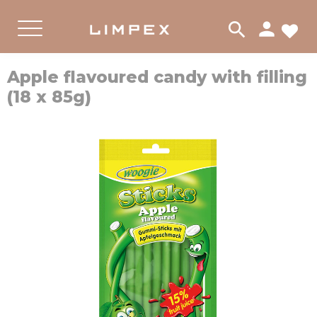
person
search
لات
PRODUKTER
القائمة
Apple flavoured candy with filling
(18 x 85g)