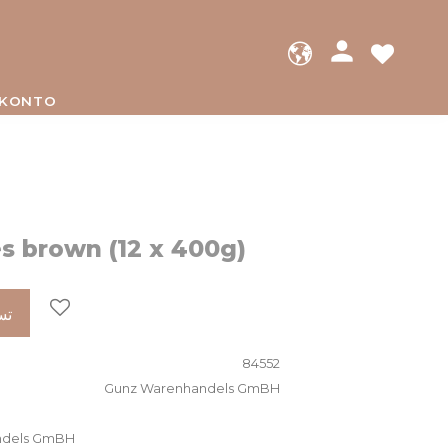
person
مفضلات
 KONTO
es brown (12 x 400g)
إضافة إلى المفضلات
تس
84552
Gunz Warenhandels GmBH
إظهار كل منتجات H