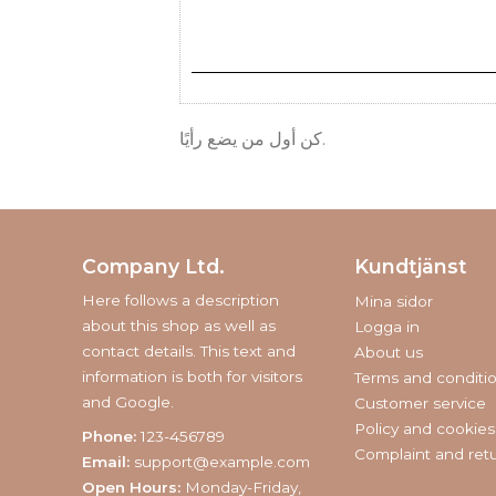
كن أول من يضع رأيًا.
Company Ltd.
Kundtjänst
Here follows a description
Mina sidor
about this shop as well as
Logga in
contact details. This text and
About us
information is both for visitors
Terms and conditi
and Google.
Customer service
Policy and cookies
Phone:
123-456789
Complaint and ret
Email:
support@example.com
Open Hours:
Monday-Friday,