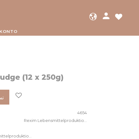
person
مفضلات
 KONTO
Fudge (12 x 250g)
إضافة إلى المفضلات
تس
4654
Rexim Lebensmittelproduktio...
إظهار كل منتجات Rexim Lebensmittelproduktio...