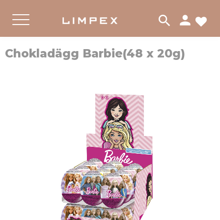
person
search
لات
PRODUKTER
GODIS
FUNNY CANDY
القائمة
Chokladägg Barbie(48 x 20g)