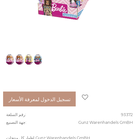
إضافة إلى المفضلات
تسجيل الدخول لمعرفة الأسعار
93372
رقم السلعة
Gunz Warenhandels GmBH
جهة التصنيع
إظهار كل منتجات Gunz Warenhandels GmBH