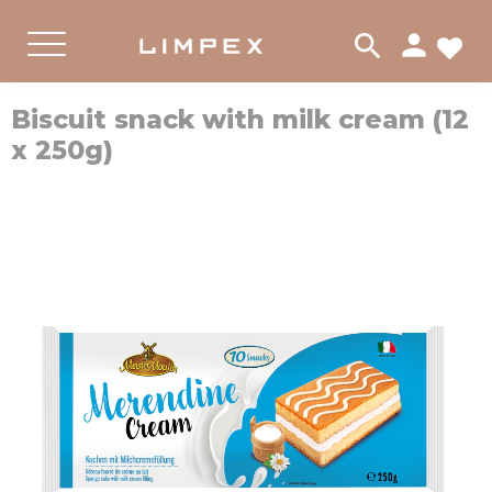
person
search
لات
PRODUKTER
القائمة
Biscuit snack with milk cream (12
x 250g)