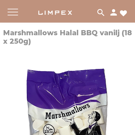
person
search
لات
PRODUKTER
GODIS
القائمة
Marshmallows Halal BBQ vanilj (18
x 250g)