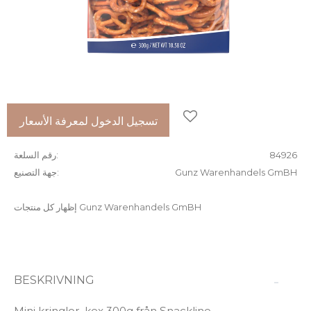
إضافة إلى المفضلات
تسجيل الدخول لمعرفة الأسعار
84926
رقم السلعة
Gunz Warenhandels GmBH
جهة التصنيع
إظهار كل منتجات Gunz Warenhandels GmBH
BESKRIVNING
Mini kringlor, kex 300g från Snackline