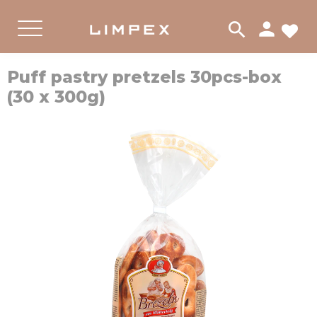
person
search
لات
PRODUKTER
القائمة
Puff pastry pretzels 30pcs-box
(30 x 300g)