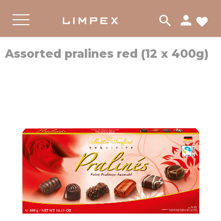
person
search
لات
PRODUKTER
CHOKLAD
القائمة
Assorted pralines red (12 x 400g)