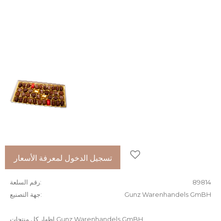
إضافة إلى المفضلات
تسجيل الدخول لمعرفة الأسعار
89814
رقم السلعة
Gunz Warenhandels GmBH
جهة التصنيع
إظهار كل منتجات Gunz Warenhandels GmBH