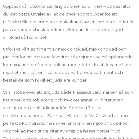
Upptäck vår utsökta samling av choklad online! Hos oss hittar
du det bästa urvalet av läckra chokladprodukter för att
tillfredsställa era kunders smaklökar. Oavsett om era kunder är
passionerade chokladälskare eller bara letar efter en god
choklad så har vi det.
Utforska vårt sortiment av mörk choklad, mjölkchoklad och
praliner för att hitta era favoriter. Vi erbjuder också spännande
kombinationer såsom choklad med nötter, frukt, karamell och
mycket mer. Låt er inspireras av vårt breda sortiment och
beställ de som ni vill erbjuda era kunder.
Vi är stolta över att erbjuda både klassiska varumärken så som
marabou och Toblerone och mycket annat. Ni hittar även
väldigt goda chokladkakor från Sperlari i 3 olika
smakkombinationer. Zanzibar Hasselnöt Vit Choklad är den
perfekta kombinationen av en smakrik len mjölkchoklad och
vit choklad med stora bitar av krispiga hasselnötter inuti.
Zanzibar Mandel som är en kombination på mjölkchoklad och