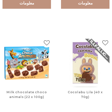
معلومات
معلومات
لات
إضافة إلى المفضلات
T
K
Milk chocolate choco
Cocolabu Lila (40 x
animals (22 x 100g)
70g)