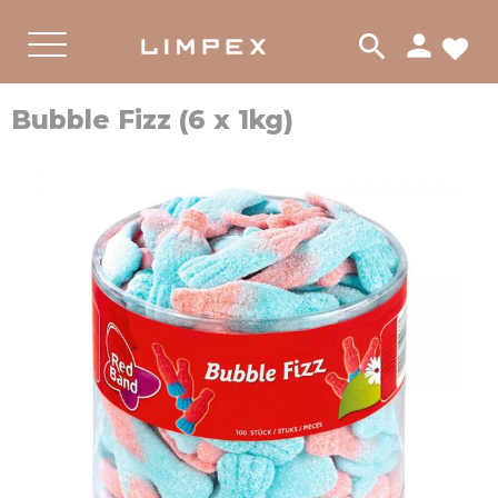
person
search
FA
PRODUKTER
GODIS
Meny
Bubble Fizz (6 x 1kg)