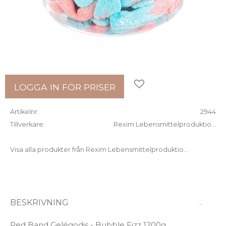
Lägg till i favoriter
LOGGA IN FÖR PRISER
Artikelnr
2944
Tillverkare
Rexim Lebensmittelproduktio...
Visa alla produkter från Rexim Lebensmittelproduktio...
BESKRIVNING
Red Band Gelégodis - Bubble Fizz 1200g