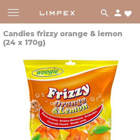
person
search
FA
PRODUKTER
Meny
Candies frizzy orange & lemon
(24 x 170g)