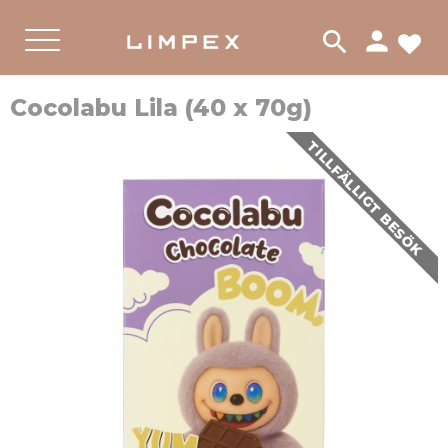
person
search
FA
PRODUKTER
Meny
Cocolabu Lila (40 x 70g)
TILLFÄLLIGT BESÖK