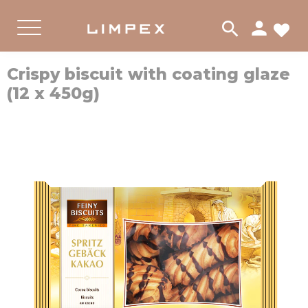
person
search
FA
PRODUKTER
KAKOR
Meny
Crispy biscuit with coating glaze
(12 x 450g)