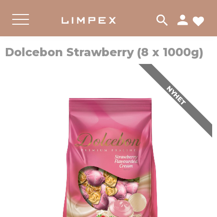
person
search
FA
PRODUKTER
Meny
Dolcebon Strawberry (8 x 1000g)
NYHET