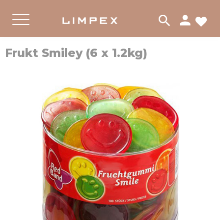
person
search
FA
PRODUKTER
GODIS
Meny
Frukt Smiley (6 x 1.2kg)