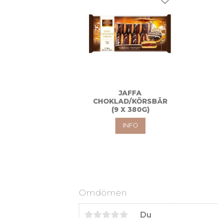
Lägg till i favo
JAFFA
CHOKLAD/KÖRSBÄR
(9 X 380G)
INFO
Omdömen
Du