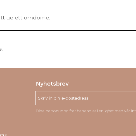
e.
Nyhetsbrev
Dina personuppgifter behandlas i enlighet med vår
in
etur