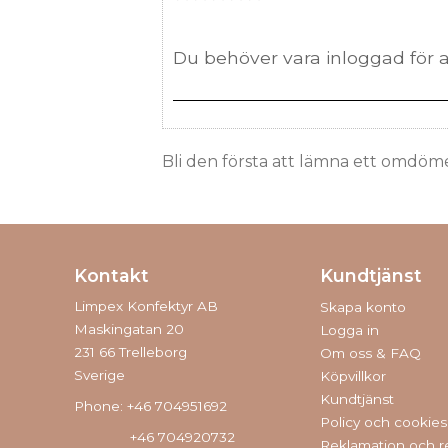
Bli den första att lämna ett omdöm
Kontakt
Kundtjänst
Limpex Konfektyr AB
Skapa konto
Maskingatan 20
Logga in
231 66 Trelleborg
Om oss & FAQ
Sverige
Köpvillkor
Kundtjänst
Phone: +46 704951692
Policy och cookies
+46 704920732
Reklamation och r