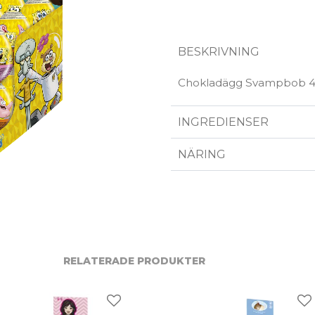
BESKRIVNING
Chokladägg Svampbob 48
INGREDIENSER
NÄRING
RELATERADE PRODUKTER
riter
Lägg till i favoriter
Lä