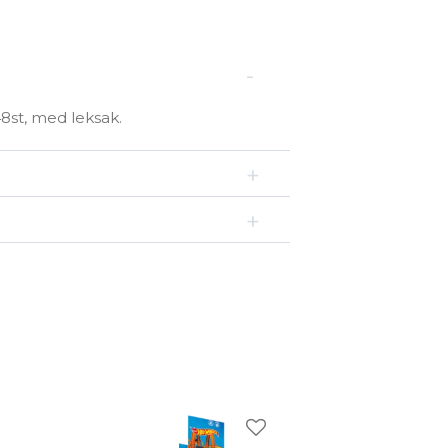
st, med leksak.
gg till i favoriter
Lägg till i favoriter