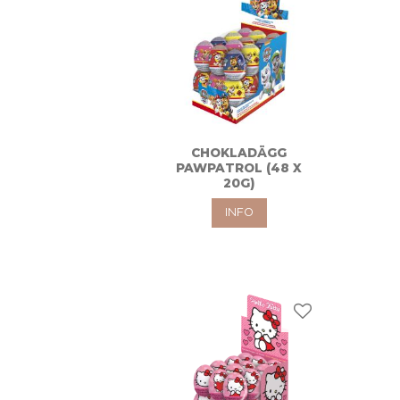
CHOKLADÄGG
PAWPATROL (48 X
20G)
INFO
Lägg till i favo