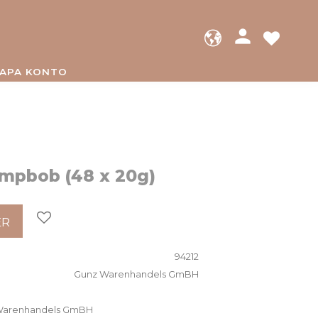
person
FAVOR
APA KONTO
mpbob (48 x 20g)
Lägg till i favoriter
ER
94212
Gunz Warenhandels GmBH
z Warenhandels GmBH