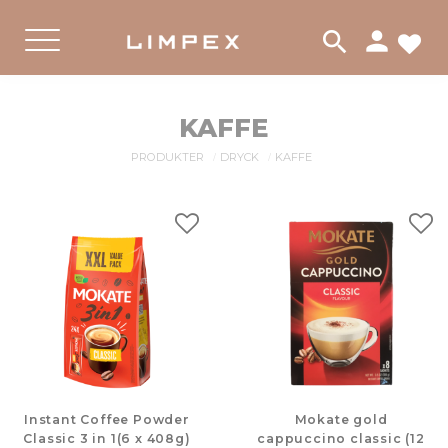
person
search
FA
Meny
KAFFE
PRODUKTER
DRYCK
KAFFE
Lägg till i favoriter
Lägg
Instant Coffee Powder
Mokate gold
Classic 3 in 1(6 x 408g)
cappuccino classic (12