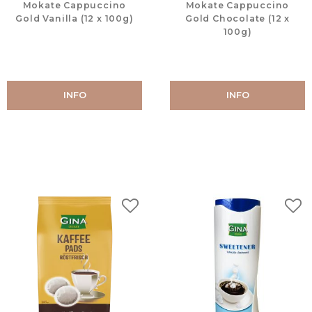
Mokate Cappuccino
Mokate Cappuccino
Gold Vanilla (12 x 100g)
Gold Chocolate (12 x
100g)
INFO
INFO
Lägg till i favoriter
Lägg