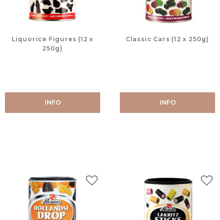
Liquorice Figures (12 x
Classic Cars (12 x 250g)
250g)
INFO
INFO
Lägg till i favoriter
Lägg