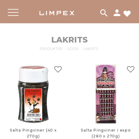
person
search
FA
Meny
LAKRITS
PRODUKTER
GODIS
LAKRITS
Lägg till i favoriter
Lägg
Salta Pingviner (40 x
Salta Pingviner i expo
270g)
(280 x 270g)