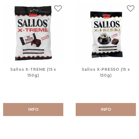
Lägg till i favoriter
Lägg
Sallos X-TREME (15 x
Sallos X-PRESSO (15 x
150g)
150g)
INFO
INFO