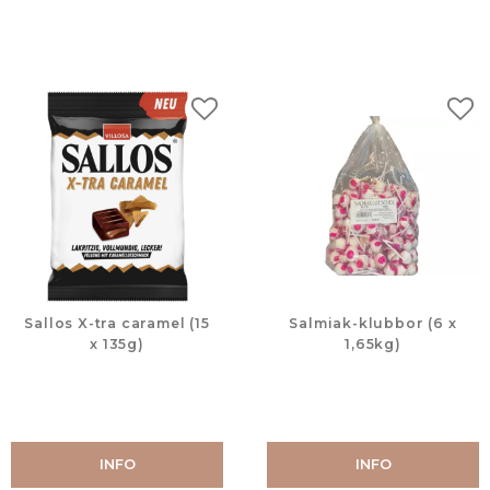
Lägg till i favoriter
Lägg
Sallos X-tra caramel (15
Salmiak-klubbor (6 x
x 135g)
1,65kg)
INFO
INFO