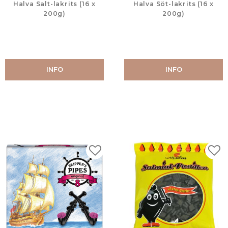
Halva Salt-lakrits (16 x
Halva Söt-lakrits (16 x
200g)
200g)
INFO
INFO
Lägg till i favoriter
Lägg