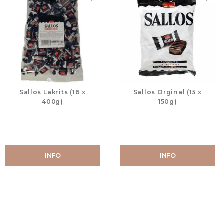
Lägg till i favoriter
Lägg
Sallos Lakrits (16 x
Sallos Orginal (15 x
400g)
150g)
INFO
INFO