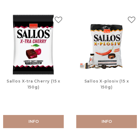
Lägg till i favoriter
Lägg
Sallos X-tra Cherry (15 x
Sallos X-plosiv (15 x
150g)
150g)
INFO
INFO