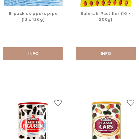
8-pack skippers pipe
Salmiak-Pastiller (16 x
(13 x 136g)
200g)
INFO
INFO
Lägg till i favoriter
Lägg