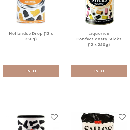
Hollandse Drop (12 x
Liquorice
250g)
Confectionary Sticks
(12 x 250g)
INFO
INFO
Lägg till i favoriter
Lägg